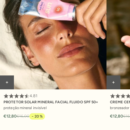
4.81
PROTETOR SOLAR MINERAL FACIAL FLUIDO SPF 50+
CREME CE
proteção mineral invisível
bronzeador 
€12,80
€16,00
€12,80
€16
- 20 %