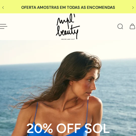
(portugal)
OFERTA AMOSTRAS EM TODAS AS ENCOMENDAS
RA O CONTEÚDO
Slideshow about our brand
20% OFF SOL