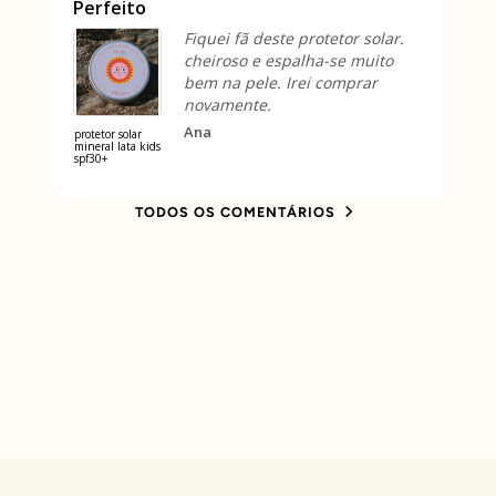
Perfeito
As
Fiquei fã deste protetor solar.
cheiroso e espalha-se muito
bem na pele. Irei comprar
novamente.
Ana
protetor solar
sol
mineral lata kids
bro
spf30+
faci
TODOS OS COMENTÁRIOS