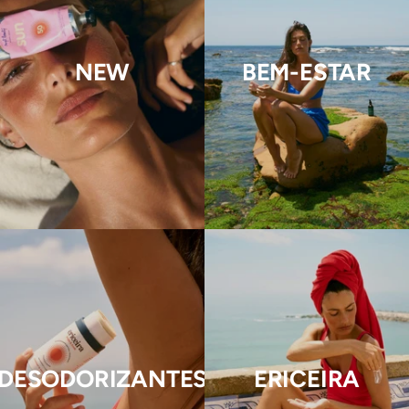
NEW
BEM-ESTAR
DESODORIZANTES
ERICEIRA